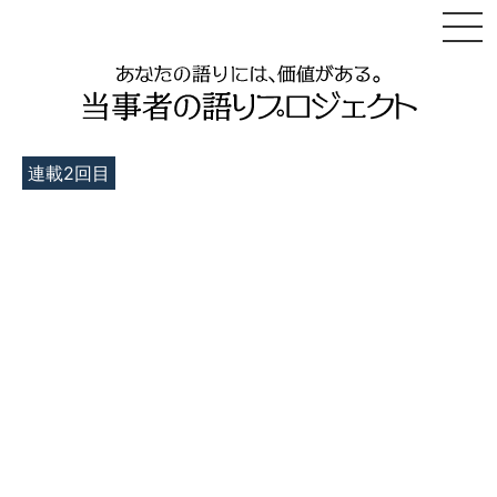
連載
2
回目