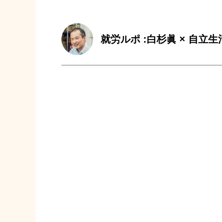
就労ルポ :白杉眞 × 自立