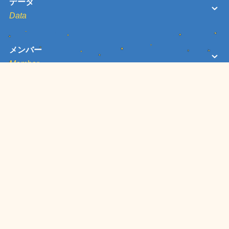
データ
Data
メンバー
Member
お問い合わせ
Contact
© なにそれ！？介助付き就労WEBサイト 2023